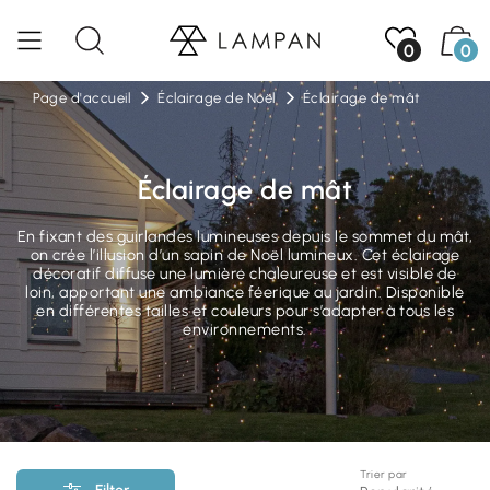
0
0
Page d'accueil
Éclairage de Noël
Éclairage de mât
Éclairage de mât
En fixant des guirlandes lumineuses depuis le sommet du mât,
on crée l’illusion d’un sapin de Noël lumineux. Cet éclairage
décoratif diffuse une lumière chaleureuse et est visible de
loin, apportant une ambiance féerique au jardin. Disponible
en différentes tailles et couleurs pour s’adapter à tous les
environnements.
Trier par
Filter