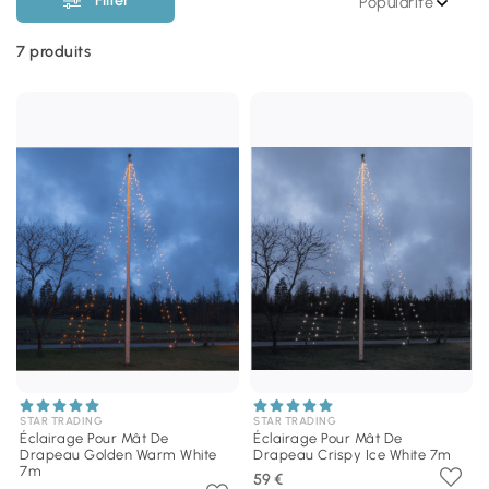
Popularité
7
produits
STAR TRADING
STAR TRADING
Éclairage Pour Mât De
Éclairage Pour Mât De
Drapeau Golden Warm White
Drapeau Crispy Ice White 7m
7m
59 €