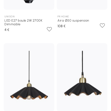
UNISON
PR HOME
LED E27 boule 2W 2700K
Aira Ø50 suspension
Dimmable
108 €
4 €