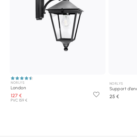
NORLYS
NORLYS
London
Support d’en
127 €
25 €
PVC 159 €