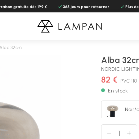
vraison gratuite dès 199 €
365 jours pour retourner
Plus d
Alba 32cm
Alba 32c
NORDIC LIGHTI
82 €
PVC
110
En stock
Noir/