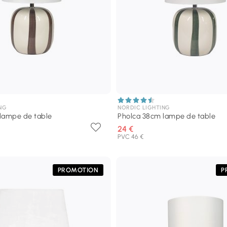
NG
NORDIC LIGHTING
lampe de table
Pholca 38cm lampe de table
24 €
PVC 46 €
PROMOTION
P