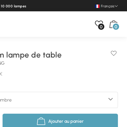
e 10 000 lampes
Français
0
0
m lampe de table
NG
 €
ambre
Ajouter au panier