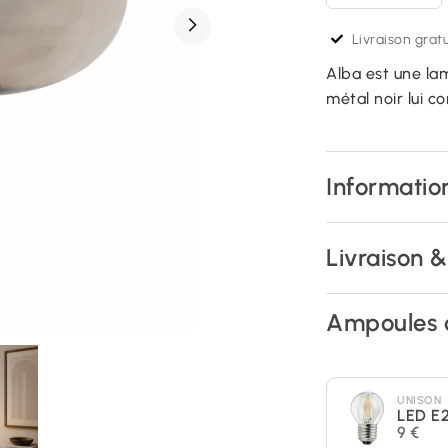
Livraison gratu
Alba est une la
métal noir lui c
Information
Livraison 
Ampoules 
UNISON
LED E
9 €