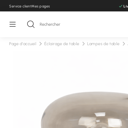
Service client
Mes pages
Li
Page d'accueil
Éclairage de table
Lampes de table