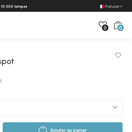
e 10 000 lampes
Français
0
0
spot
 €
Ajouter au panier