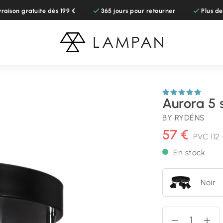
vraison gratuite dès 199 €
365 jours pour retourner
Plus d
5
Aurora 5 
BY RYDÉNS
57 €
PVC
112
En stock
Noir