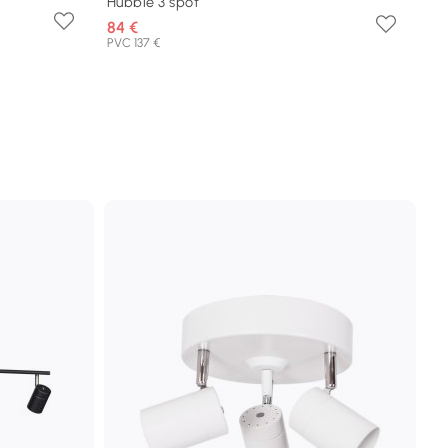
Hubble 3 spot
84 €
PVC 137 €