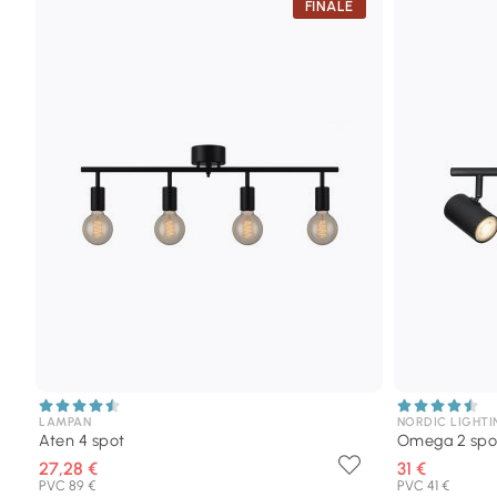
FINALE
LAMPAN
NORDIC LIGHTI
Aten 4 spot
Omega 2 spo
27,28 €
31 €
PVC 89 €
PVC 41 €