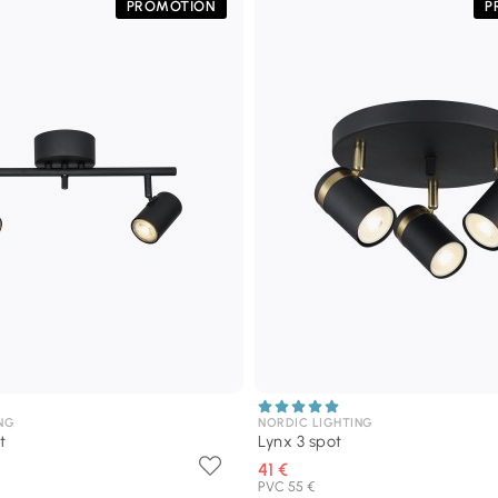
PROMOTION
P
NG
NORDIC LIGHTING
t
Lynx 3 spot
41 €
PVC 55 €