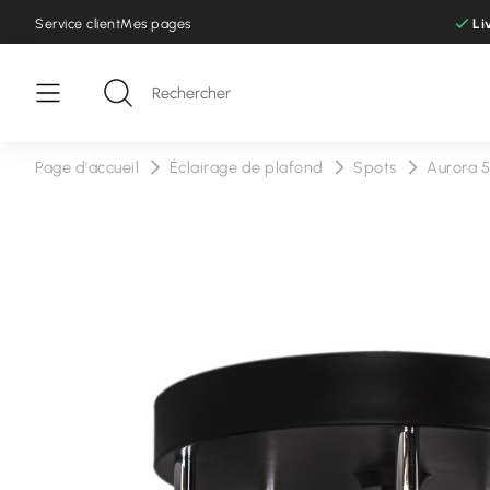
Service client
Mes pages
Li
Page d'accueil
Éclairage de plafond
Spots
Aurora 