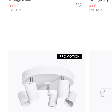
89 €
41 €
PVC 119 €
PVC 55 €
PROMOTION