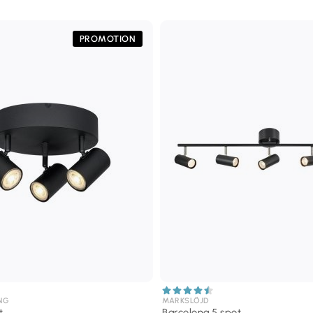
PROMOTION
NG
MARKSLÖJD
t
Barcelona 5 spot