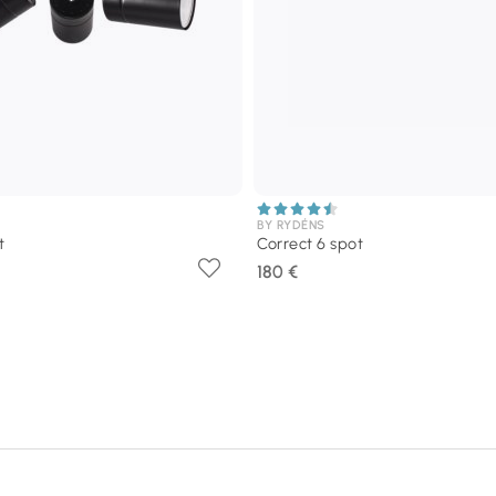
BY RYDÉNS
t
Correct 6 spot
180 €