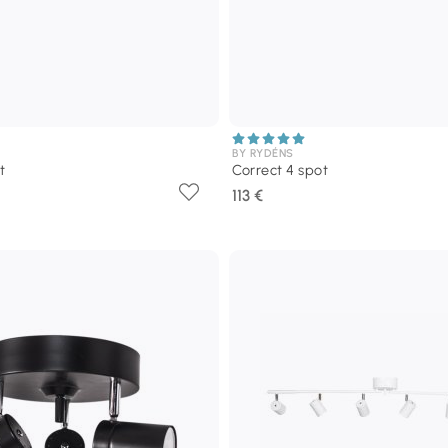
BY RYDÉNS
t
Correct 4 spot
113 €