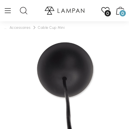
0
0
...
Accessoires
Cable Cup Mini