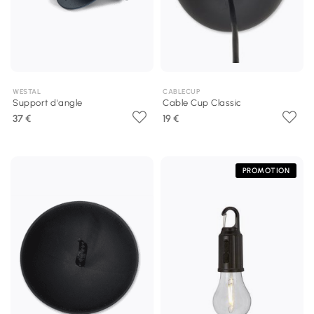
WESTAL
CABLECUP
Support d'angle
Cable Cup Classic
37 €
19 €
PROMOTION