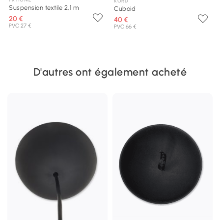
KORD
Suspension textile 2,1 m
Cuboid
20 €
40 €
PVC 27 €
PVC 66 €
D'autres ont également acheté