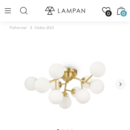
0
0
...
Plafonnier
Dallas Ø60