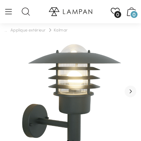
0
0
...
Applique extérieur
Kalmar