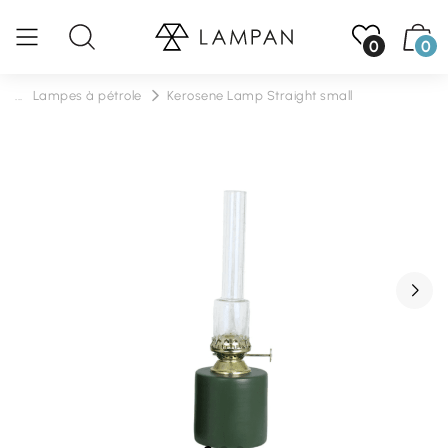
0
0
...
Lampes à pétrole
Kerosene Lamp Straight small