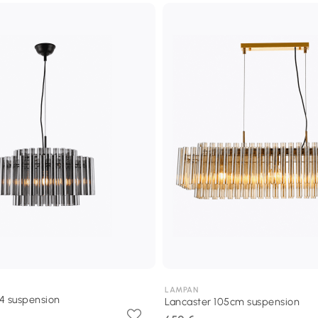
LAMPAN
4 suspension
Lancaster 105cm suspension