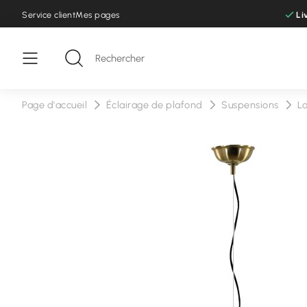
Service client
Mes pages
Li
Page d'accueil
Éclairage de plafond
Suspensions
L