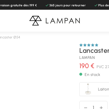
vraison gratuite dès 199 €
365 jours pour retourner
Plus d
ancaster Ø54
Lancaste
LAMPAN
190 €
PVC
2
En stock
Laito