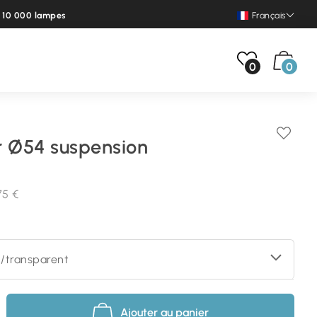
e 10 000 lampes
Français
0
0
r Ø54 suspension
75 €
n/transparent
Ajouter au panier