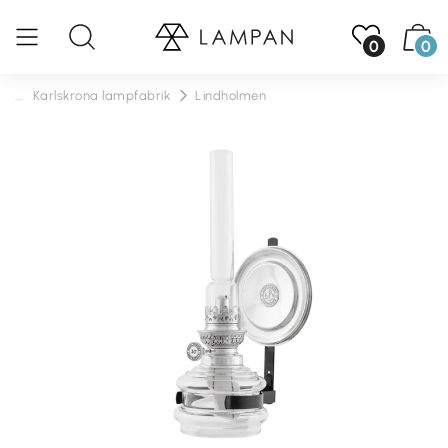
0
0
...
Karlskrona lampfabrik
Lindholmen