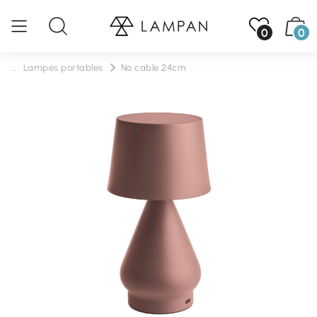
0
0
...
Lampes portables
No cable 24cm