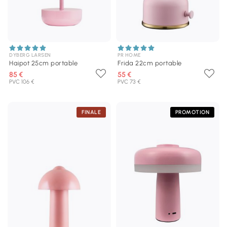
DYBERG LARSEN
PR HOME
Haipot 25cm portable
Frida 22cm portable
85 €
55 €
PVC 106 €
PVC 73 €
FINALE
PROMOTION