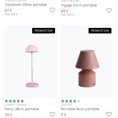
DYBERG LARSEN
HALO DESIGN
Stockholm 30cm portable
Hygge 20cm portable
87 €
82 €
PVC 109 €
PVC 103 €
PROMOTION
PROMOTION
DYBERG LARSEN
UNISON
Fonzy 38cm portable
No cable 16cm portable
70 €
9 €