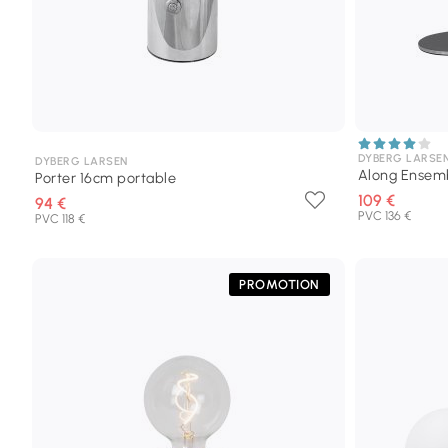
DYBERG LARSE
DYBERG LARSEN
Along Ensem
Porter 16cm portable
109 €
94 €
PVC 136 €
PVC 118 €
PROMOTION