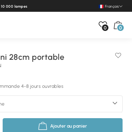
e 10 000 lampes
Français
0
0
ni 28cm portable
N
commande 4-8 jours ouvrables
me
Ajouter au panier