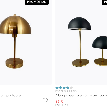
PROMOTION
P
N
DYBERG LARSEN
0cm portable
Along Ensemble 20cm portable
86 €
PVC 107 €