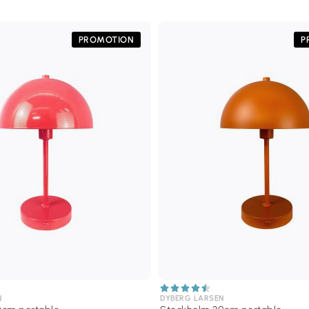
PROMOTION
P
N
DYBERG LARSEN