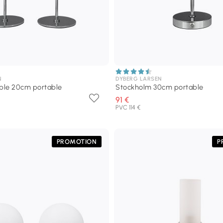
N
DYBERG LARSEN
ble 20cm portable
Stockholm 30cm portable
91 €
PVC 114 €
PROMOTION
P