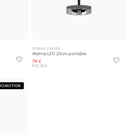
DYBERG LARSEN
Malmø LED 23cm portable
74 €
PVC 93 €
ROMOTION