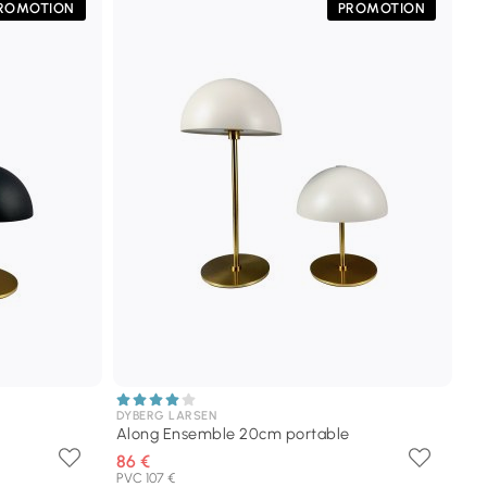
ROMOTION
PROMOTION
DYBERG LARSEN
Along Ensemble 20cm portable
86 €
PVC 107 €