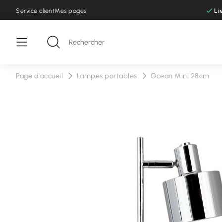
Service client
Mes pages
Li
Page d'accueil
Lampes portables
Ocean Mini 28cm