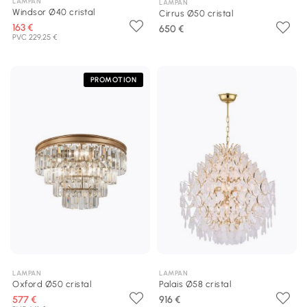
LAMPAN
LAMPAN
Windsor Ø40 cristal
Cirrus Ø50 cristal
163 €
650 €
PVC 229,25 €
PROMOTION
LAMPAN
LAMPAN
Oxford Ø50 cristal
Palais Ø58 cristal
577 €
916 €