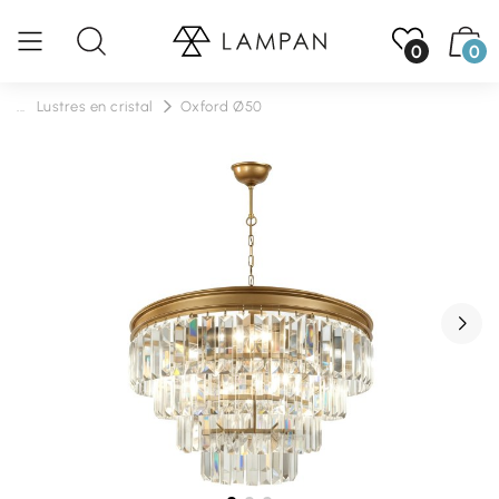
0
0
...
Lustres en cristal
Oxford Ø50