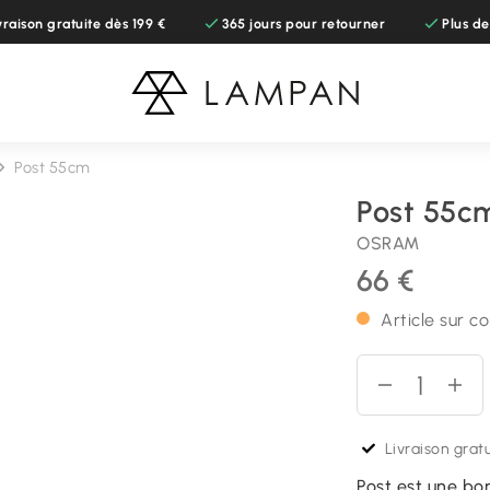
vraison gratuite dès 199 €
365 jours pour retourner
Plus d
Post 55cm
Post 55c
OSRAM
66 €
Article sur 
Livraison gratu
Post est une bo