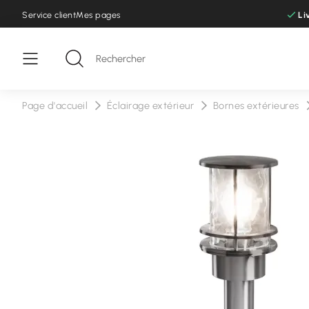
Service client
Mes pages
Li
Page d'accueil
Éclairage extérieur
Bornes extérieures