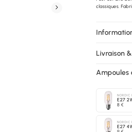
classiques. Fab
Information
Livraison 
Ampoules 
NORDIC 
E27 2
8 €
NORDIC 
E27 4
9 €