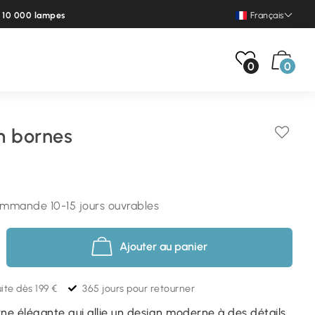
e 10 000 lampes
Français
0
0
m bornes
commande 10-15 jours ouvrables
Ajouter au panier
ite dès 199 €
365 jours pour retourner
rne élégante qui allie un design moderne à des détails