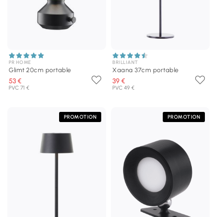
PR HOME
BRILLIANT
Glimt 20cm portable
Xaana 37cm portable
53 €
39 €
PVC 71 €
PVC 49 €
PROMOTION
PROMOTION