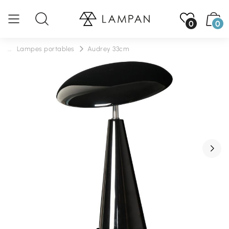
0
0
...
Lampes portables
Audrey 33cm