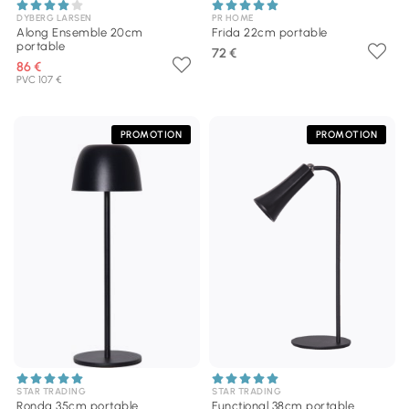
DYBERG LARSEN
PR HOME
Along Ensemble 20cm
Frida 22cm portable
portable
72 €
86 €
PVC 107 €
PROMOTION
PROMOTION
STAR TRADING
STAR TRADING
Ronda 35cm portable
Functional 38cm portable