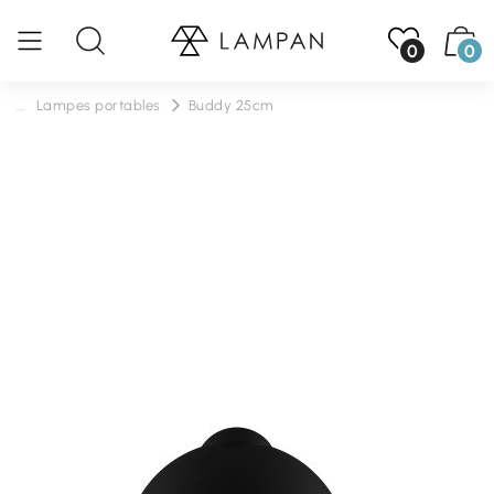
0
0
...
Lampes portables
Buddy 25cm