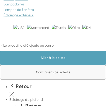
Lampadaires
Lampes de fenêtre
Éclairage extérieur
Lampan Sweden AB (VAT: SE559481703201) © 1980-2026 Copyright
Stora Räppevägen 60, 352 74 VÄXJÖ, SWEDEN
Le produit a été ajouté au panier
Aller à la caisse
Continuer vos achats
Retour
Éclairage de plafond
Retour