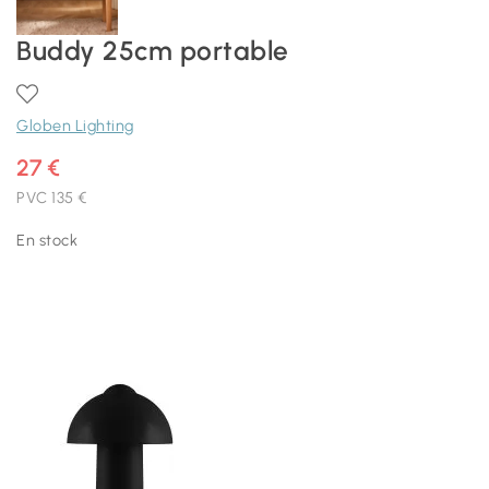
Buddy 25cm portable
Globen Lighting
27 €
PVC
135 €
En stock