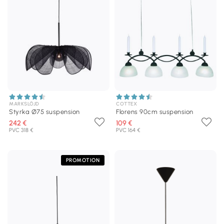
MARKSLÖJD
COTTEX
Styrka Ø75 suspension
Florens 90cm suspension
242 €
109 €
PVC 318 €
PVC 164 €
PROMOTION