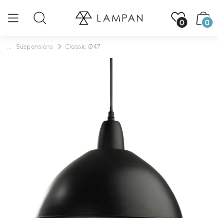
0
0
...
Suspensions
Classic Ø47