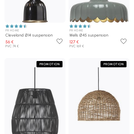
PR HOME
PR HOME
Cleveland Ø14 suspension
Wells Ø45 suspension
56 €
127 €
PVC 74 €
PVC 169 €
PROMOTION
PROMOTION