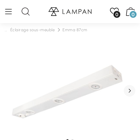
0
0
...
Éclairage sous-meuble
Emma 87cm