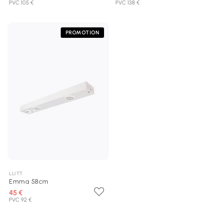
PVC 105 €
PVC 138 €
PROMOTION
LLITT
Emma 58cm
45 €
PVC 92 €