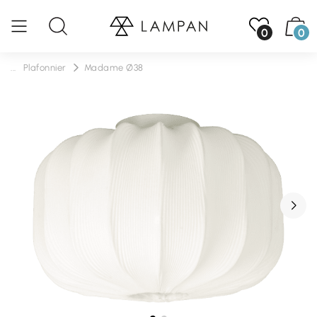
0
0
...
Plafonnier
Madame Ø38