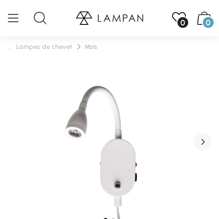
0
0
...
Lampes de chevet
Mols