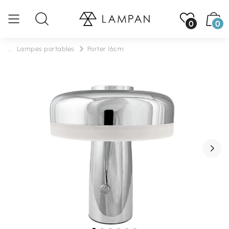
0
0
...
Lampes portables
Porter 16cm