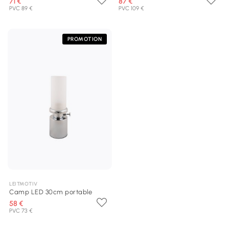
71 €
87 €
PVC 89 €
PVC 109 €
PROMOTION
LEITMOTIV
Camp LED 30cm portable
58 €
PVC 73 €