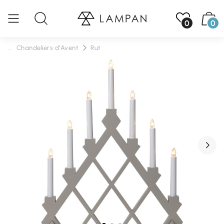
0
0
...
Chandeliers d'Avent
Rut