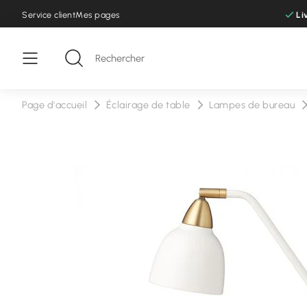
Service client
Mes pages
Li
Page d'accueil
Éclairage de table
Lampes de bureau