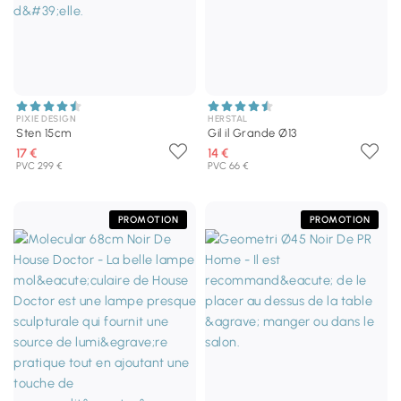
PIXIE DESIGN
HERSTAL
Sten 15cm
Gil il Grande Ø13
17 €
14 €
PVC 299 €
PVC 66 €
PROMOTION
PROMOTION