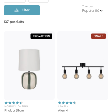
Trier par
Filter
Popularité
137
produits
PROMOTION
FINALE
NORDIC LIGHTING
LAMPAN
Pholca 38cm
Aten 4