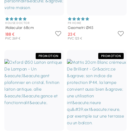
HOUSE DOCTOR
PR HOME
Molecular 68cm
Geometri Ø45
188 €
23 €
PVC 269 €
PVC 123 €
PROMOTION
PROMOTION