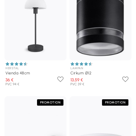
HERSTAL
LAMPAN
Vienda 48cm
Cirkum Ø12
36 €
13,59 €
PVC 94 €
PVC 39 €
PROMOTION
PROMOTION