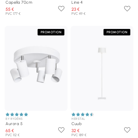
Capella 70cm
Line 4
55 €
23 €
PVC 177 €
PVC 49 €
PROMOTION
PROMOTION
BY RYDÉNS
HERSTAL
Aurora 5
Cuub
65 €
32 €
PVC 112 €
PVC 189 €