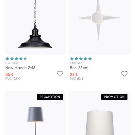
COTTEX
LAMPAN
New Haven Ø45
Bari 55cm
55 €
23 €
PVC 123 €
PVC 83 €
PROMOTION
PROMOTION