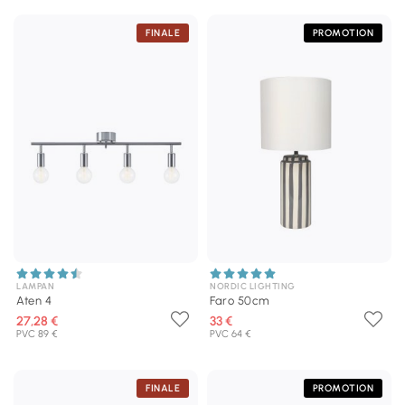
FINALE
PROMOTION
LAMPAN
NORDIC LIGHTING
Aten 4
Faro 50cm
27,28 €
33 €
PVC 89 €
PVC 64 €
FINALE
PROMOTION