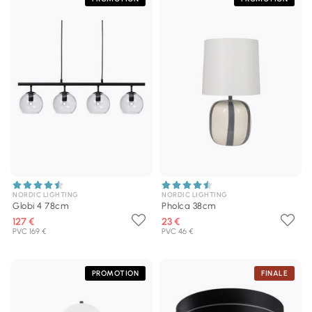
NORDIC LIGHTING
NORDIC LIGHTING
Globi 4 78cm
Pholca 38cm
127 €
23 €
PVC 169 €
PVC 46 €
PROMOTION
FINALE