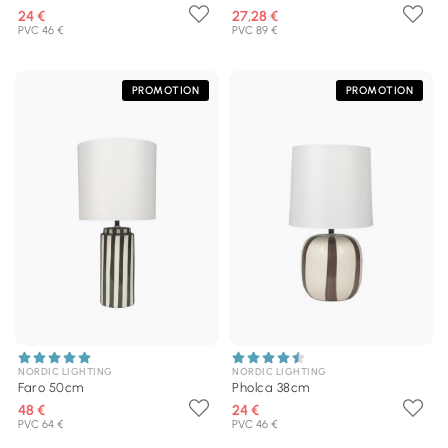
24 €
27,28 €
PVC 46 €
PVC 89 €
PROMOTION
PROMOTION
NORDIC LIGHTING
NORDIC LIGHTING
Faro 50cm
Pholca 38cm
48 €
24 €
PVC 64 €
PVC 46 €