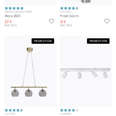
ARMATURHANTVERK
COTTEX
Mora Ø25
Prakt 60cm
27 €
31 €
PVC 110 €
PVC 78 €
PROMOTION
PROMOTION
COTTEX
LAMPAN