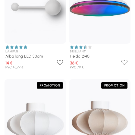
LAMPAN
BRILLIANT
Alba long LED 30cm
Heida Ø40
14 €
36 €
PVC 45,77 €
PVC 79 €
PROMOTION
PROMOTION