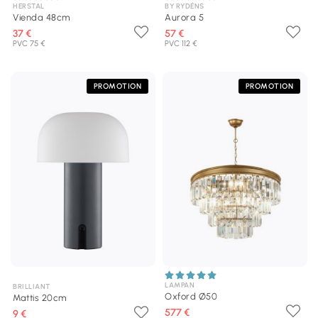
HERSTAL
BY RYDÉNS
Vienda 48cm
Aurora 5
37 €
57 €
PVC 75 €
PVC 112 €
PROMOTION
PROMOTION
LAMPAN
BRILLIANT
Oxford Ø50
Mattis 20cm
577 €
9 €