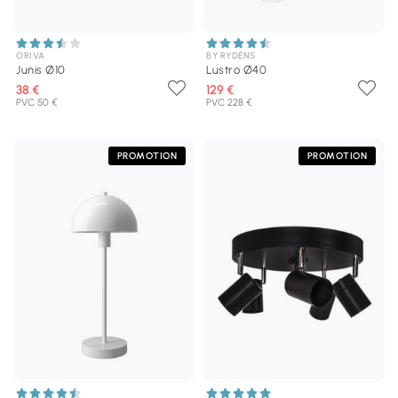
ORIVA
BY RYDÉNS
Junis Ø10
Lustro Ø40
38 €
129 €
PVC 50 €
PVC 228 €
PROMOTION
PROMOTION