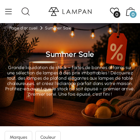
0
0
Page d'accueil
Summer Sale
Summer Sale
Grande liquidation de stock – faites de bonnes affaires sur
une sélection de lampes à des prix imbattables ! Découvrez
tout, des lampes de plafond élégantes aux lampes de table
chaleureuses, et créez l'éclairage parfait dans votre maison.
Profitez-en avant que le stock ne soit épuisé – premier arrivé,
premier servi. Une fois épuisé, c'est fini !
Marques
Couleur