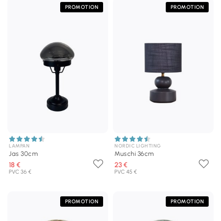
PROMOTION
PROMOTION
LAMPAN
NORDIC LIGHTING
Jas 30cm
Muschi 36cm
18 €
23 €
PVC 36 €
PVC 45 €
PROMOTION
PROMOTION