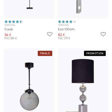
HERSTAL
HERSTAL
Cuub
Evo 100cm
36 €
82 €
PVC 189 €
PVC 179 €
FINALE
PROMOTION