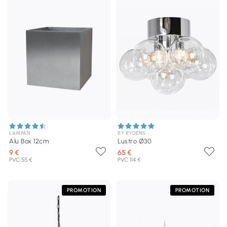
LAMPAN
BY RYDÉNS
Alu Box 12cm
Lustro Ø30
9 €
65 €
PVC 55 €
PVC 114 €
PROMOTION
PROMOTION