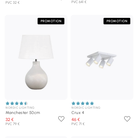
PVC 641 €
PVC 32 €
PROMOTION
PROMOTION
NORDIC LIGHTING
NORDIC LIGHTING
Manchester 50cm
Crux 4
32 €
46 €
PVC 79 €
PVC 71 €