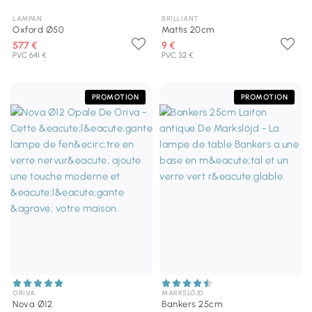
LAMPAN
BRILLIANT
Oxford Ø50
Mattis 20cm
577 €
9 €
PVC 641 €
PVC 32 €
PROMOTION
PROMOTION
ORIVA
MARKSLÖJD
Nova Ø12
Bankers 25cm